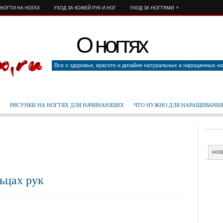
»
НОГТИ НА НОГАХ
УХОД ЗА КОЖЕЙ РУК И НОГ
УХОД ЗА НОГТЯМИ
О ногтях
Все о здоровье, красоте и дизайне натуральных и нарощенных но
РИСУНКИ НА НОГТЯХ ДЛЯ НАЧИНАЮЩИХ
ЧТО НУЖНО ДЛЯ НАРАЩИВАНИЯ
НО
ьцах рук