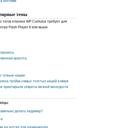
за ногтями
лярные темы
о тегов плагина WP Cumulus требует для
отра Flash Player 9 или выше.
проекты
твенная красота
 тучные нации
лена тройка самых толстых наций в мире
е приоткрыли секреты вечной молодости
НИЦЫ
равильно делать педикюр?
те
ки на ногтях для начинающих