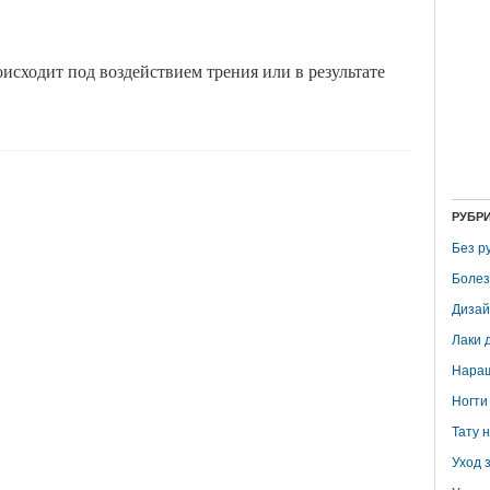
исходит под воздействием трения или в результате
РУБР
Без р
Болез
Дизай
Лаки 
Наращ
Ногти
Тату 
Уход з