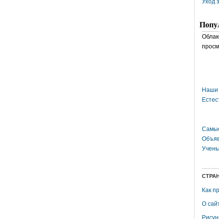
Уход 
Попу
Облак
просм
Наши 
Естес
Самые
Объяв
Учены
СТРА
Как п
О сай
Рисун