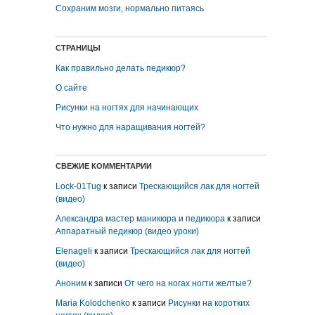
Сохраним мозги, нормально питаясь
СТРАНИЦЫ
Как правильно делать педикюр?
О сайте
Рисунки на ногтях для начинающих
Что нужно для наращивания ногтей?
СВЕЖИЕ КОММЕНТАРИИ
Lock-01Tug
к записи
Трескающийся лак для ногтей
(видео)
Александра мастер маникюра и педикюра
к записи
Аппаратный педикюр (видео уроки)
Elenageli
к записи
Трескающийся лак для ногтей
(видео)
Аноним
к записи
От чего на ногах ногти желтые?
Maria Kolodchenko
к записи
Рисунки на коротких