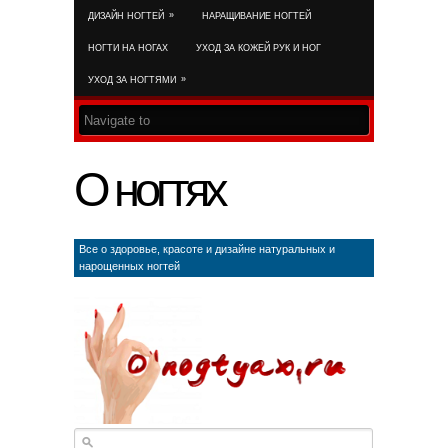
»
ДИЗАЙН НОГТЕЙ
НАРАЩИВАНИЕ НОГТЕЙ
RSS FEED
НОГТИ НА НОГАХ
УХОД ЗА КОЖЕЙ РУК И НОГ
»
УХОД ЗА НОГТЯМИ
О ногтях
Все о здоровье, красоте и дизайне натуральных и
нарощенных ногтей