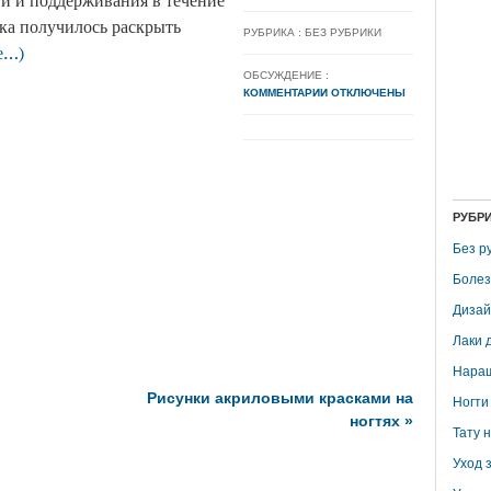
ти и поддерживания в течение
ка получилось раскрыть
РУБРИКА : БЕЗ РУБРИКИ
е…)
ОБСУЖДЕНИЕ :
КОММЕНТАРИИ ОТКЛЮЧЕНЫ
РУБР
Без р
Болез
Дизай
Лаки 
Наращ
Рисунки акриловыми красками на
Ногти
ногтях
»
Тату 
Уход з