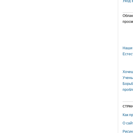
Уход 
Облак
просм
Наши 
Естес
Хочеш
Учены
Борьб
пробл
СТРА
Как п
О сай
Рисун