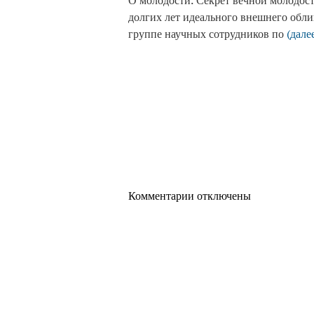
О молодости. Секрет вечной молодос
долгих лет идеального внешнего обли
группе научных сотрудников по
(дале
Комментарии отключены