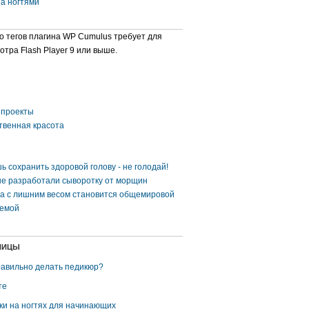
за ногтями
о тегов плагина WP Cumulus требует для
отра Flash Player 9 или выше.
проекты
твенная красота
ь сохранить здоровой голову - не голодай!
е разработали сыворотку от морщин
а с лишним весом становится общемировой
емой
НИЦЫ
равильно делать педикюр?
те
ки на ногтях для начинающих