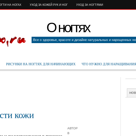
ОГТИ НА НОГАХ
УХОД ЗА КОЖЕЙ РУК И НОГ
УХОД ЗА НОГТЯМИ
О ногтях
Все о здоровье, красоте и дизайне натуральных и нарощенных но
РИСУНКИ НА НОГТЯХ ДЛЯ НАЧИНАЮЩИХ
ЧТО НУЖНО ДЛЯ НАРАЩИВАНИЯ
НО
ости кожи
АВТОР
В